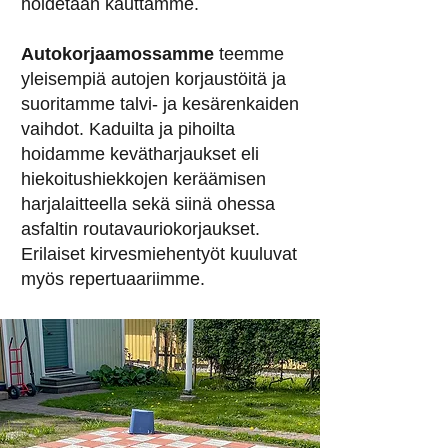
hoidetaan kauttamme.
Autokorjaamossamme
teemme
yleisempiä autojen korjaustöitä ja
suoritamme talvi- ja kesärenkaiden
vaihdot. Kaduilta ja pihoilta
hoidamme kevätharjaukset eli
hiekoitushiekkojen keräämisen
harjalaitteella sekä siinä ohessa
asfaltin routavauriokorjaukset.
Erilaiset kirvesmiehentyöt kuuluvat
myös repertuaariimme.